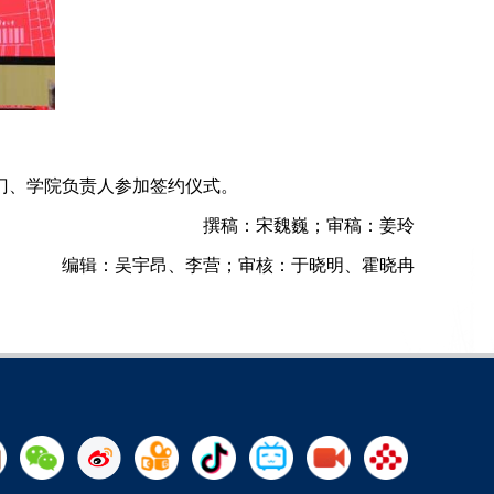
门、学院负责人参加签约仪式。
撰稿：宋魏巍；审稿：姜玲
编辑：吴宇昂、李营；审核：于晓明、霍晓冉