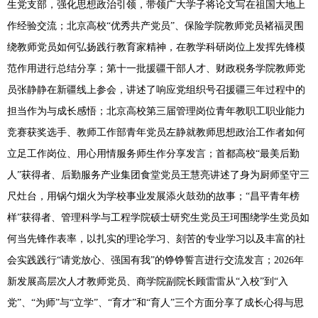
生党支部，强化思想政治引领，带领广大学子将论文写在祖国大地上
作经验交流；北京高校“优秀共产党员”、保险学院教师党员褚福灵围
绕教师党员如何弘扬践行教育家精神，在教学科研岗位上发挥先锋模
范作用进行总结分享；第十一批援疆干部人才、财政税务学院教师党
员张静静在新疆线上参会，讲述了响应党组织号召援疆三年过程中的
担当作为与成长感悟；北京高校第三届管理岗位青年教职工职业能力
竞赛获奖选手、教师工作部青年党员左静就教师思想政治工作者如何
立足工作岗位、用心用情服务师生作分享发言；首都高校“最美后勤
人”获得者、后勤服务产业集团食堂党员王慧亮讲述了身为厨师坚守三
尺灶台，用锅勺烟火为学校事业发展添火鼓劲的故事；“昌平青年榜
样”获得者、管理科学与工程学院硕士研究生党员王珂围绕学生党员如
何当先锋作表率，以扎实的理论学习、刻苦的专业学习以及丰富的社
会实践践行“请党放心、强国有我”的铮铮誓言进行交流发言；2026年
新发展高层次人才教师党员、商学院副院长顾雷雷从“入校”到“入
党”、“为师”与“立学”、“育才”和“育人”三个方面分享了成长心得与思